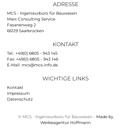
Ausführungskosten
Vereinfachung von Bauprozessen
Neuerstellung des LV für Abbrucharbeiten.
Reduzierung des ursprünglichen
Ausschreibungsergebnisses von 8,7 Mio. auf 
(vergeben), nach Abrechnung der Nachträge 4
Ersparnis 4,2 Mio.
Gesamtersparnis: 18,5 Mio €
Kindernachbetreuung Ruß
Öffentlicher Bau der Stadt Saarbrücken
Unterschreitung der Kostenschätzung um 
Skyline Plaza Frankfur
38 Prozent Profilstahlersparnis gegenüber der