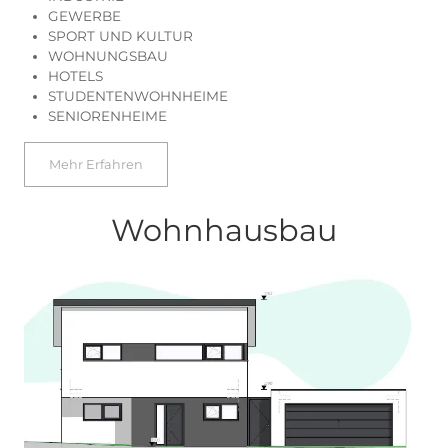
STATIK
SANIERUNGEN
EINFAMILIENWOHNHÄUSER
MEHRFAMILIENWOHNHÄUSER
GROSSINVESTBAUWERKE
Mehr Erfahren
Projekte
KRAFTWERKE
INDUSTRIE
GEWERBE
SPORT UND KULTUR
WOHNUNGSBAU
HOTELS