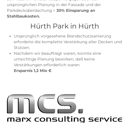
zu sehen ist.
Marien-Carré Neubranden
Gelungene Reduzierung der Massenvordersätze 
diversen LV-Positionen durch kluge Optimierung
Reduzierung von 4,6 Mio auf 3,2 Mio im Rohbau a
Ergebnis =
1,4 Mio Ersparnis.
Europagalerie
Einsparung 14 Mio. Euro im Tragwerk durch
Optimierung der Berechnungsmethodik und
Systemwahl
Halbierung des Stahlbaugewichts = halbe