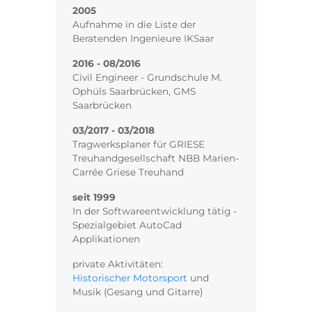
1968
Geboren in Würselen bei Aachen
1985 - 1986
MPA Hannover
Materialprüfungstätigkeit
1987 - 1994
Studium des Bauingenieurwesens
an der Fachhochschule
Saarbrücken
1994 - 2004
Tragwerksplaner, Projektleiter,
Bauleiter bei IBWS
1999
Aufnahme in die Liste der
prüfbefreiten Tragwerksplaner