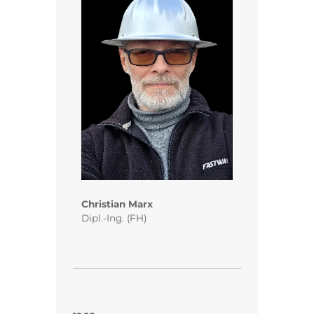
Bauteil einzeln und lassen nichts automatisch er
Dies hat enorme Vorteile:
volle Kontrolle über die Planung
Probleme werden sofort erkannt
Material wird gespart
Kosten werden gesenkt