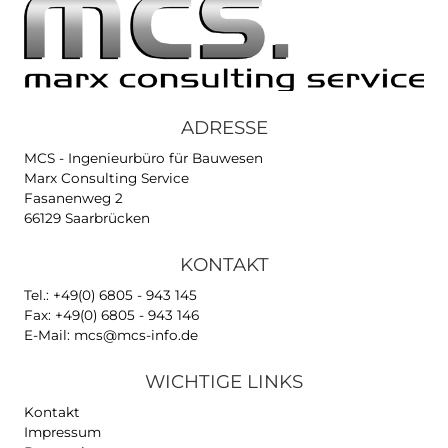
seit 1999
In der Softwareentwicklung tätig -
Spezialgebiet AutoCad
Applikationen
private Aktivitäten:
Historischer Motorsport
und
Musik (Gesang und Gitarre)
burundikids e.V. – Zukunft für Kinder in Afrika
burundikids e.V. ist ein gemeinnütziger, konfess
politisch unabhängiger Verein mit dem Ziel, Kind
Burundi die Chance auf eine lebenswerte Zukunf
geben.